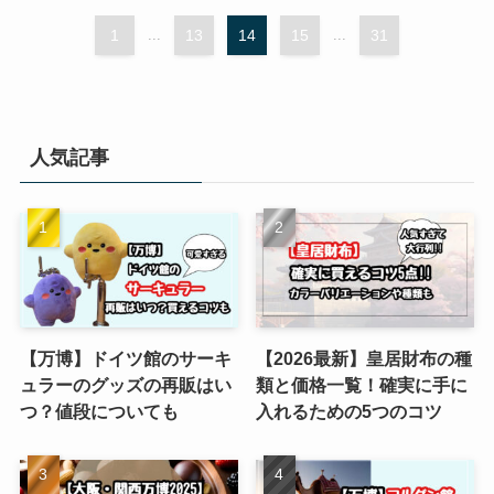
1
...
13
14
15
...
31
人気記事
【万博】ドイツ館のサーキ
【2026最新】皇居財布の種
ュラーのグッズの再販はい
類と価格一覧！確実に手に
つ？値段についても
入れるための5つのコツ