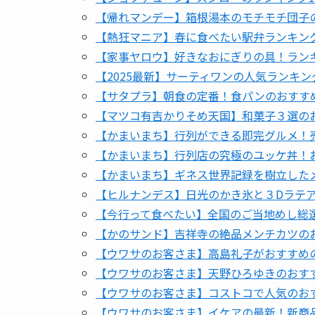
【帰れマンデー】箱根湯本のモチモチ団子
【熱狂マニア】春に食べたい駅弁ランキング
【家事ヤロウ】好きなおにぎりの具！ランキン
【2025最新】サーティワンの人気ランキン
【サタプラ】朝食の定番！食パンのおすす
【マツコ有吉かりそめ天国】和菓子３選の
【かまいまち】行列ができる即完グルメ！売
【かまいまち】行列店の究極のユッケ丼！
【かまいまち】ギネス世界記録を樹立した
【ヒルナンデス】日光のかき氷と３Dラテ
【今行って食べたい】全国のご当地めし総選
【かのサンド】吉祥寺の絶品メンチカツの
【ウワサのお客さま】高島礼子がおすすめ
【ウワサのお客さま】天野ひろゆきのおすす
【ウワサのお客さま】コストコで人気のおす
【ウワサのお客さま】イケアの最新！新商