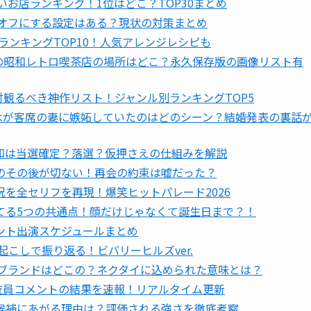
いお店ランキング！1位はどこ？TOP30まとめ
！オフにする設定はある？現状の対策まとめ
ランキングTOP10！人気アレンジレシピも
界の昭和レトロ喫茶店の場所はどこ？永久保存版の画像リスト有
対観るべき神作リスト！ジャンル別ランキングTOP5
木が客席の妻に嫉妬していたのはどのシーン？結婚発表の裏話
知は当選確定？落選？仮押さえの仕組みを解説
のその後が切ない！再会の約束は嘘だった？
を全セリフを再現！爆笑ヒットパレード2026
てる5つの共通点！顔だけじゃなくて誕生日まで？！
ント出演スケジュールまとめ
字起こしで振り返る！ビバリーヒルズver.
イのブランドはどこの？ネクタイに込められた意味とは？
査員コメントの結果を速報！リアルタイム更新
優勝候補にあがる理由は？評価される強さを徹底考察