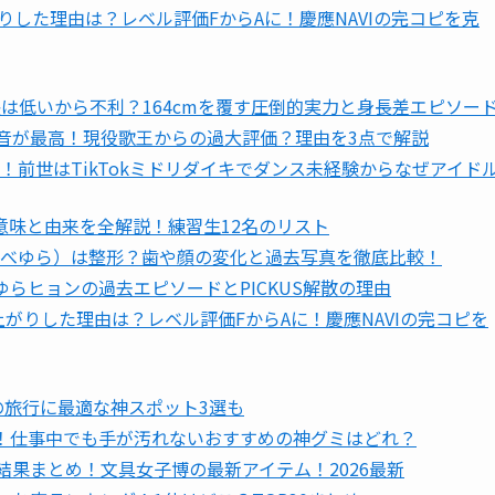
りした理由は？レベル評価FからAに！慶應NAVIの完コピを克
身長は低いから不利？164cmを覆す圧倒的実力と身長差エピソー
の低音が最高！現役歌王からの過大評価？理由を3点で解説
前世はTikTokミドリダイキでダンス未経験からなぜアイド
意味と由来を全解説！練習生12名のリスト
べゆら）は整形？歯や顔の変化と過去写真を徹底比較！
らヒョンの過去エピソードとPICKUS解散の理由
上がりした理由は？レベル評価FからAに！慶應NAVIの完コピを
の旅行に最適な神スポット3選も
選！仕事中でも手が汚れないおすすめの神グミはどれ？
の結果まとめ！文具女子博の最新アイテム！2026最新