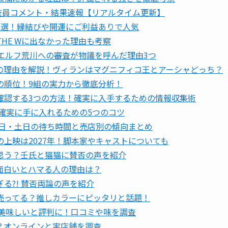
査員コメント・結果速報【リアルタイム更新】
9選！縁結びや開運にご利益ありで人気
THE Wに出なかった理由も考察
？エルフ荒川への審査が物議を呼んだ理由3つ
の理由を解説！ヴィランはマグニフィコ王とアーシャどっち？
者の順位！9組の実力から徹底分析！
確認する3つの方法！確実に入手するための情報収集術
！確実に手に入れるための5つのコツ
平日・土日の待ち時間と売店別の傾向まとめ
上映は2027年！脚本家やキャストについても
思う？壬氏と猫猫に賛否の声を紹介
面白いとハマる人の理由は？
る?! 賛否両論の声を紹介
売ってる？推しカラーにピッタリと話題！
が美味しいと評判に！口コミや味を調査
？オンラインと実店舗を調査