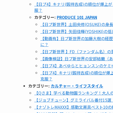
【日プ4】キナリ(釼持吉成)の順位が爆上が
服？
カテゴリー:
PRODUCE 101 JAPAN
【日プ新世界】土田央修(OSUKE)の
【日プ新世界】矢田佳暉(YOSHIKI)
【動画有】日プ新世界の加藤大樹の経歴！
に？
【日プ新世界 】FD（ファンダム名）の
【画像検証】日プ新世界の安部結蘭（あ
【日プ4】あべゆらとヒョンスンのケミゆ
【日プ4】キナリ(釼持吉成)の順位が爆
克服？
カテゴリー:
カルチャー・ライフスタイル
【Qさま】学べる動物園ランキング！大人
【ジョブチューン】グミライバル番付15
【ナゾトレMAXXX】感動文房具ベスト10