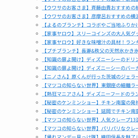
【ウワサのお客さま】斉藤由貴おすすめの
【ウワサのお客さま】彦摩呂おすすめの横
【よるのブランチ】コラボやご当地ふりかけ
【家事ヤロウ】スリーコインズの大人気グッズ
【家事ヤロウ】好きな味噌汁の具材！ランキン
【プチブランチ】長瀞&秩父の天然氷かき
【知識の扉よ開け】ディズニーシーのドリンク
【知識の扉よ開け】ディズニーシーのバーガー
【ニノさん】原くんが行った茨城のジェラ
【マツコの知らない世界】東銀座の細麺ラー
【熱狂マニアさん】ディズニーフードのランキ
【秘密のケンミンショー】チキン南蛮の発祥
【秘密のケンミンショー】延岡でチキン南蛮
【マツコの知らない世界】人気クレープ13選
【マツコの知らない世界】パリパリなクレ
【帰れマンデー見っけ隊】織田信長を魅了