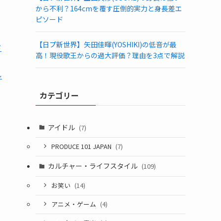
から不利？164cmを覆す圧倒的実力と身長差エ
ピソード
【日プ新世界】矢田佳暉(YOSHIKI)の低音が最
ド
高！現役歌王からの過大評価？理由を3点で解説
ル
カテゴリー
アイドル
(7)
PRODUCE 101 JAPAN
(7)
カルチャー・ライフスタイル
(109)
お笑い
(14)
アニメ・ゲーム
(4)