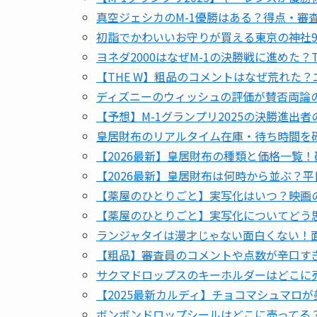
真空ジェシカのM-1優勝はある？得点・審
初詣でかわいいお守りが買える東京の神社
ヨネダ2000はなぜM-1の決勝戦に進めた？
【THE W】粗品のコメントはなぜ荒れた
ディズニーのウィッシュの評価が賛否両論
【予想】M-1グランプリ2025の決勝進出
皇居財布のリアルタイム在庫・待ち時間を
【2026最新】皇居財布の種類と価格一覧
【2026最新】皇居財布は何時から並ぶ？
【薬屋のひとりごと】実写化はいつ？映画の
【薬屋のひとりごと】実写化についてどう
ランジャタイは漫才じゃない面白くない！
【粗品】審査員のコメントや点数が辛口すぎ
サクマドロップスのキーホルダーはどこに
【2025最新カルディ】チョコマシュマロ
ボンボンドロップシールはどこに売ってる