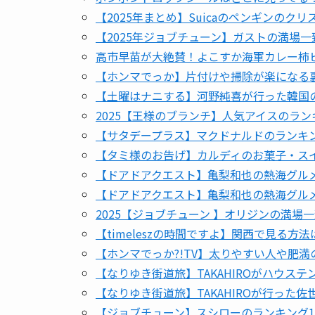
【2025年まとめ】Suicaのペンギンの
【2025年ジョブチューン】ガストの満場
高市早苗が大絶賛！よこすか海軍カレー柿
【ホンマでっか】片付けや掃除が楽になる
【土曜はナニする】河野純喜が行った韓国の
2025【王様のブランチ】人気アイスのラン
【サタデープラス】マクドナルドのランキ
【タミ様のお告げ】カルディのお菓子・スイ
【ドアドアクエスト】亀梨和也の熱海グル
【ドアドアクエスト】亀梨和也の熱海グル
2025【ジョブチューン 】オリジンの満
【timeleszの時間ですよ】関西で見る方
【ホンマでっか?!TV】太りやすい人や肥満
【なりゆき街道旅】TAKAHIROがハウス
【なりゆき街道旅】TAKAHIROが行った
【ジョブチューン】スシローのランキング1