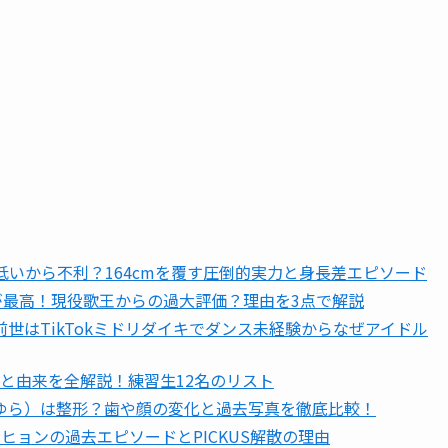
は低いから不利？164cmを覆す圧倒的実力と身長差エピソード
低音が最高！現役歌王からの過大評価？理由を3点で解説
世はTikTokミドリダイキでダンス未経験からなぜアイドル
味と由来を全解説！練習生12名のリスト
ゆら）は整形？歯や顔の変化と過去写真を徹底比較！
ヒョンの過去エピソードとPICKUS解散の理由