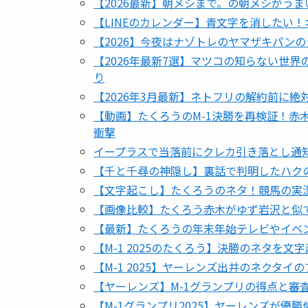
【2026最新】朝メシまで。の朝メシがうま
【LINEのカレンダー】青文字を消したい
【2026】今夜はナゾトレのヤマザキパンの
【2026年最新7選】マツコの知らない世
り
【2026年3月最新】ネトフリの解約前に絶
【動画】たくろうのM-1決勝を再検証！赤
衝撃
イープラスで当落前にクレカ引き落とし通
【千と千尋の神隠し】裏話で判明したハク
【文字起こし】たくろうのネタ！競馬の実況
【画像比較】たくろう赤木がゆず岩沢と似
【最新】たくろうの年末年始テレビやイベ
【M-1 2025のたくろう】決勝のネタを文
【M-1 2025】ヤーレンズ出井のネクタ
【ヤーレンズ】M-1グランプリの得点と審
【M-1グランプリ2025】ヤーレンズが