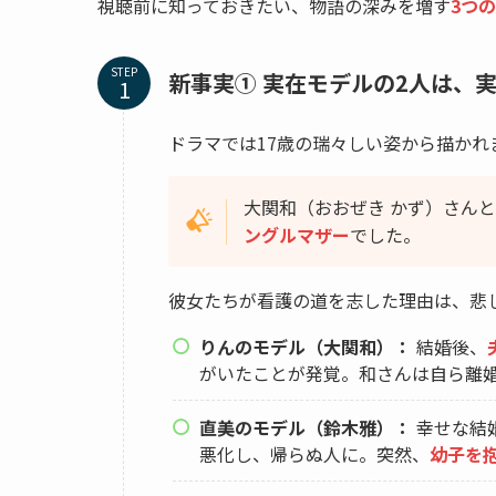
視聴前に知っておきたい、物語の深みを増す
3つ
STEP
新事実① 実在モデルの2人は、
ドラマでは17歳の瑞々しい姿から描か
大関和（おおぜき かず）さん
ングルマザー
でした。
彼女たちが看護の道を志した理由は、悲
りんのモデル（大関和）：
結婚後、
がいたことが発覚。和さんは自ら離
直美のモデル（鈴木雅）：
幸せな結
悪化し、帰らぬ人に。突然、
幼子を