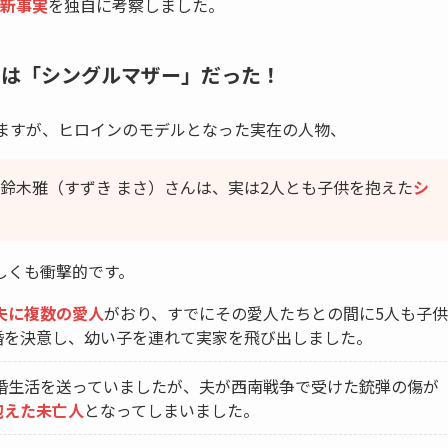
の新事実
を独自に考察しました。
実は「シングルマザー」だった！
れますが、ヒロインのモデルとなった実在の人物、
と鈴木雅（すずき まさ）さんは、実は2人とも子供を抱えた
シ
しくも衝撃的です。
夫に複数の愛人
がおり、すでにその愛人たちとの間に5人も子供
婚を決意し、幼い子を連れて実家を飛び出しました。
婚生活を送っていましたが、夫が西南戦争で受けた銃弾の傷が
抱えた未亡人
となってしまいました。