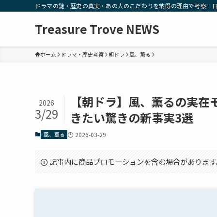
ドラマの謎・歴史の真実・あの人のこだわりを納得の理由で考察！
Treasure Trove NEWS
ホーム
ドラマ・歴史考察
朝ドラ
風、薫る
【朝ドラ】風、薫るの実在モ
2026
3/29
きたい驚きの新事実3選
風、薫る
2026-03-29
記事内に商品プロモーションを含む場合があります