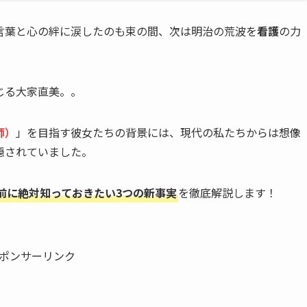
言葉と心の絆に涙したのも束の間、次は明治の荒波を
看護
の力
！
じる大家直美。。
師）
」を目指す彼女たちの背景には、現代の私たちからは想像
隠されていました。
前に絶対知っておきたい3つの新事実
を徹底解説します！
ポンサーリンク