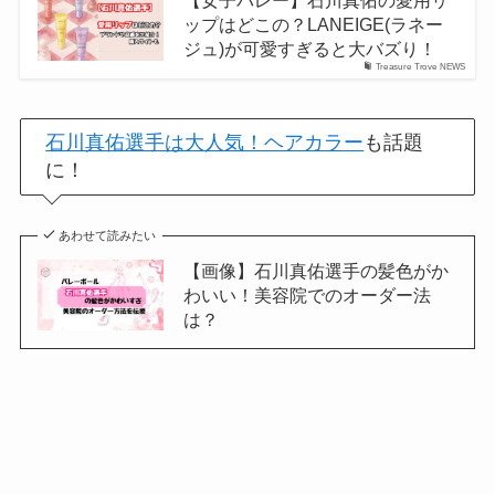
【女子バレー】石川真佑の愛用リ
ップはどこの？LANEIGE(ラネー
ジュ)が可愛すぎると大バズり！
Treasure Trove NEWS
石川真佑選手は大人気！ヘアカラー
も話題
に！
あわせて読みたい
【画像】石川真佑選手の髪色がか
わいい！美容院でのオーダー法
は？