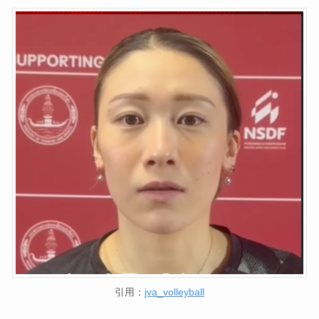
引用：
jva_volleyball