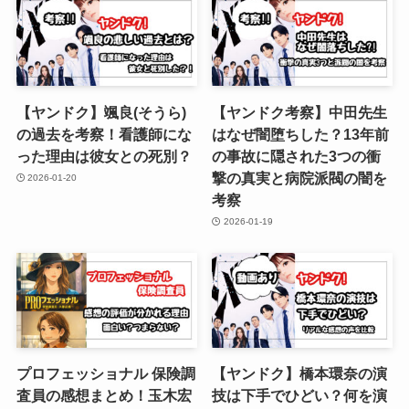
【ヤンドク】颯良(そうら)
【ヤンドク考察】中田先生
の過去を考察！看護師にな
はなぜ闇堕ちした？13年前
った理由は彼女との死別？
の事故に隠された3つの衝
撃の真実と病院派閥の闇を
2026-01-20
考察
2026-01-19
プロフェッショナル 保険調
【ヤンドク】橋本環奈の演
査員の感想まとめ！玉木宏
技は下手でひどい？何を演