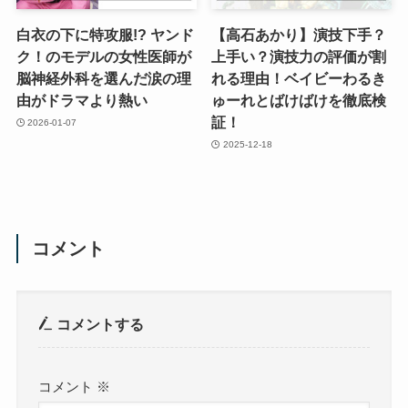
白衣の下に特攻服!? ヤンド
【高石あかり】演技下手？
ク！のモデルの女性医師が
上手い？演技力の評価が割
脳神経外科を選んだ涙の理
れる理由！ベイビーわるき
由がドラマより熱い
ゅーれとばけばけを徹底検
証！
2026-01-07
2025-12-18
コメント
コメントする
コメント
※