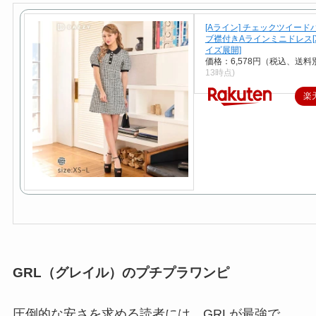
[Aライン] チェックツイード
ブ襟付きAラインミニドレス[X
イズ展開]
価格：6,578円（税込、送料別
13時点)
楽
GRL（グレイル）のプチプラワンピ
圧倒的な安さを求める読者には、GRLが最強で