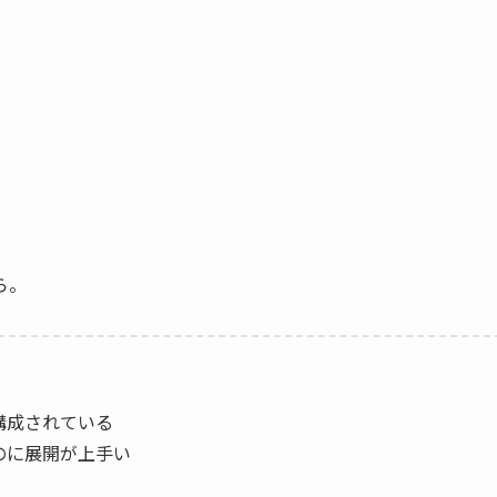
ら。
構成されている
のに展開が上手い