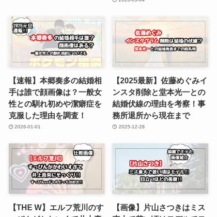
【速報】本郷奏多の結婚相
【2025最新】佐藤めぐみイ
手は誰で顔画像は？一般女
ンスタ削除と堂本光一との
性との馴れ初めや潔癖症を
結婚伏線の理由を考察！事
克服した理由を調査！
務所退所から現在まで
2026-01-01
2025-12-28
【THE W】エルフ荒川のす
【画像】片山さつきはミス