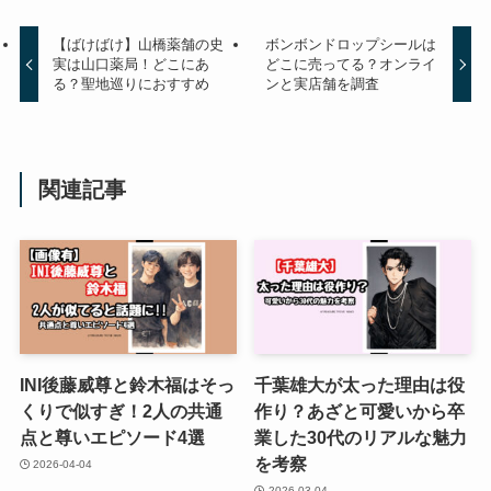
【ばけばけ】山橋薬舗の史
ボンボンドロップシールは
実は山口薬局！どこにあ
どこに売ってる？オンライ
る？聖地巡りにおすすめ
ンと実店舗を調査
関連記事
INI後藤威尊と鈴木福はそっ
千葉雄大が太った理由は役
くりで似すぎ！2人の共通
作り？あざと可愛いから卒
点と尊いエピソード4選
業した30代のリアルな魅力
を考察
2026-04-04
2026-03-04