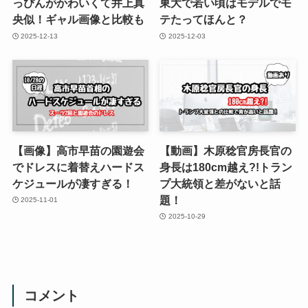
っぴんがかわいくて井上真
東大で若い頃はモデルでモ
央似！ギャル画像と比較も
テたってほんと？
2025-12-13
2025-12-03
【画像】高市早苗の園遊会
【動画】木原稔官房長官の
でドレスに着替えハードス
身長は180cm越え?!トラン
ケジュールが凄すぎる！
プ大統領と差がないと話
題！
2025-11-01
2025-10-29
コメント