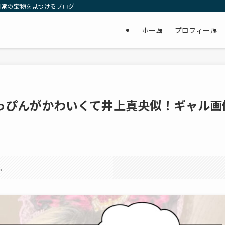
日常の宝物を見つけるブログ
ホーム
プロフィール
すっぴんがかわいくて井上真央似！ギャル画
。