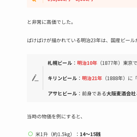
と非常に高価でした。
ばけばけが描かれている明治23年は、国産ビール
札幌ビール
：
明治10年
（1877年）東
キリンビール
：
明治21年
（1888年）
アサヒビール
：前身である
大阪麦酒会社
当時の物価を例にすると、
米1升（約1.5kg）：
14～15銭