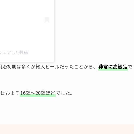
)がシェアした投稿
明治初期は多くが輸入ビールだったことから、
非常に高級品
で
格はおよそ
16銭～20銭ほど
でした。