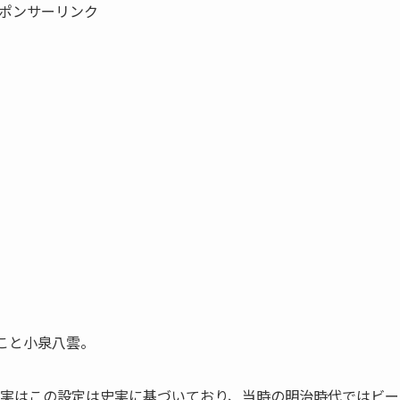
ポンサーリンク
”こと小泉八雲。
実はこの設定は史実に基づいており、当時の明治時代ではビー