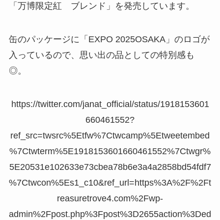
「万博限定紅 ブレンド」を発売しています。
缶のパッケージに「EXPO 2025OSAKA」のロゴが
入っているので、思い出の品としての特別感も
◎。
https://twitter.com/janat_official/status/1918153601
660461552?
ref_src=twsrc%5Etfw%7Ctwcamp%5Etweetembed
%7Ctwterm%5E1918153601660461552%7Ctwgr%
5E20531e102633e73cbea78b6e3a4a2858bd54fdf7
%7Ctwcon%5Es1_c10&ref_url=https%3A%2F%2Ft
reasuretrove4.com%2Fwp-
admin%2Fpost.php%3Fpost%3D2655action%3Ded