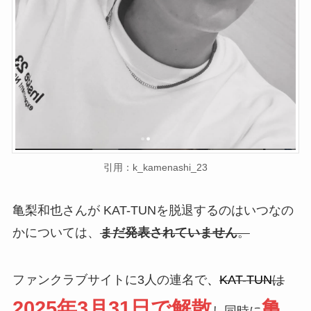
引用：k_kamenashi_23
亀梨和也さんが KAT-TUNを脱退するのはいつなの
かについては、
まだ発表されていません
。
ファンクラブサイトに3人の連名で
、
KAT-TUN
は
2025年3月31日で解散
亀
し同時に